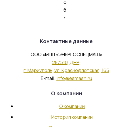
Участок механической обработки
Участок сборки
Участок гальваники
Служба главного механика
Партнерство
Контактные данные
ООО «МПП «ЭНЕРГОСПЕЦМАШ»
287510, ДНР,
Стратегические заказчики и
г. Мариуполь, ул. Краснофлотская, 165
партнеры
E-mail:
info@esmash.ru
Работа в компании
О компании
О компании
Вакансии
История компании
Отправить резюме