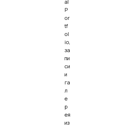
Новости
Продукция и услуги
Сертификаты
Оборудование
Запасные части
Ремонт
Структура производства
Заготовительно-сварочный
участок
Участок термообработки