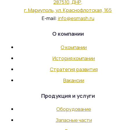
287510, ДНР,
Участок механической обработки
г. Мариуполь, ул. Краснофлотская, 165
Участок сборки
E-mail:
info@esmash.ru
Участок гальваники
Служба главного механика
О компании
Партнерство
О компании
История компании
Стратегические заказчики и
Стратегия развития
партнеры
Вакансии
Работа в компании
Продукция и услуги
Оборудование
Вакансии
Запасные части
Отправить резюме