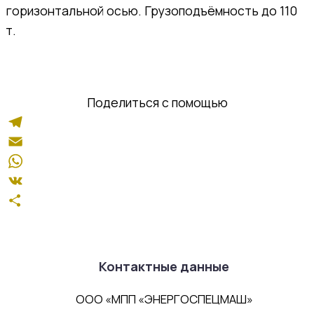
Новости
горизонтальной осью. Грузоподъёмность до 110
т.
Продукция и услуги
Поделиться с помощью
Сертификаты
Оборудование
Telegram
Запасные части
Email
Ремонт
WhatsApp
Структура производства
VK
Отправить
Заготовительно-сварочный
Контактные данные
участок
ООО «МПП «ЭНЕРГОСПЕЦМАШ»
Участок термообработки