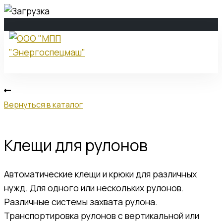
ООО "МПП
"Энергоспецмаш"
Вернуться в каталог
О компании
Клещи для рулонов
О компании
Автоматические клещи и крюки для различных
История компании
нужд. Для одного или нескольких рулонов.
Стратегия развития
Различные системы захвата рулона.
Политика в области качества
Транспортировка рулонов с вертикальной или