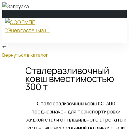
ООО "МПП
"Энергоспецмаш"
Вернуться в каталог
Сталеразливочный
О компании
ковш вместимостью
300 т
О компании
Сталеразливочный ковш КС-300
История компании
предназначен для транспортировки
Стратегия развития
жидкой стали от плавильного агрегата к
Политика в области качества
установке непрерывной разливки стали