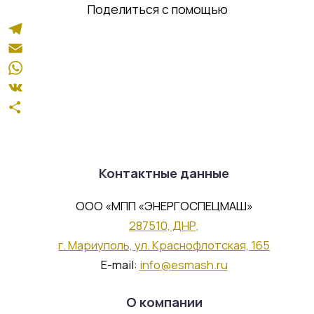
Участок механической обработки
Поделиться с помощью
Участок сборки
Участок гальваники
Telegram
Служба главного механика
Email
WhatsApp
Партнерство
VK
Отправить
Стратегические заказчики и
Контактные данные
партнеры
ООО «МПП «ЭНЕРГОСПЕЦМАШ»
Работа в компании
287510, ДНР,
г. Мариуполь, ул. Краснофлотская, 165
E-mail:
info@esmash.ru
Вакансии
Отправить резюме
О компании