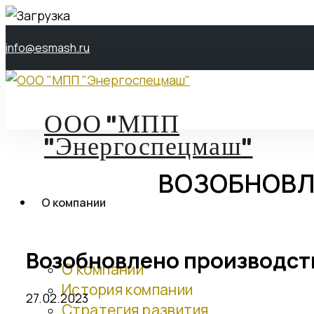
info@esmash.ru
ООО "МПП
"Энергоспецмаш"
ВОЗОБНОВЛ
О компании
Возобновлено производст
О компании
История компании
27.02.2023
Стратегия развития