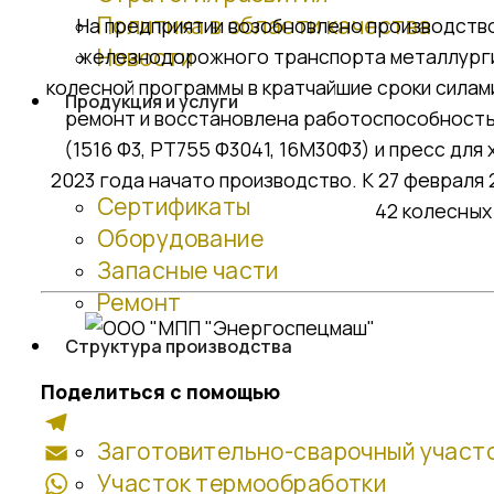
Политика в области качества
На предприятии возобновлено производство
Новости
железнодорожного транспорта металлургич
колесной программы в кратчайшие сроки сила
Продукция и услуги
ремонт и восстановлена работоспособность
(1516 Ф3, РТ755 Ф3041, 16М30Ф3) и пресс для
2023 года начато производство. К 27 февраля
Сертификаты
42 колесных
Оборудование
Запасные части
Ремонт
Структура производства
Поделиться с помощью
Заготовительно-сварочный участ
Telegram
Участок термообработки
Email