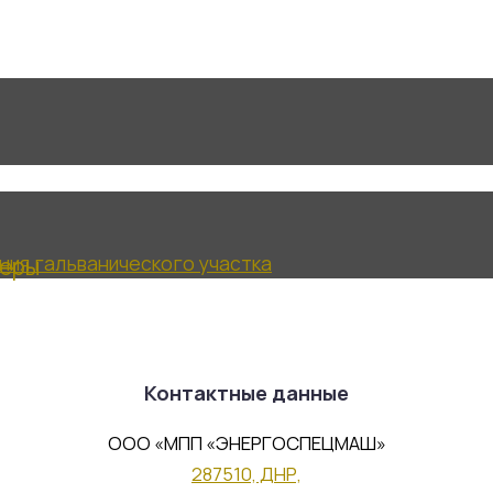
неры
ия гальванического участка
Контактные данные
ООО «МПП «ЭНЕРГОСПЕЦМАШ»
287510, ДНР,