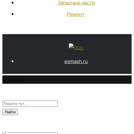
Запасные части
Участок механической обработки
Участок сборки
Ремонт
Участок гальваники
Служба главного механика
Партнерство
esmash.ru
Стратегические заказчики и
партнеры
Корзина
Работа в компании
Вакансии
Отправить резюме