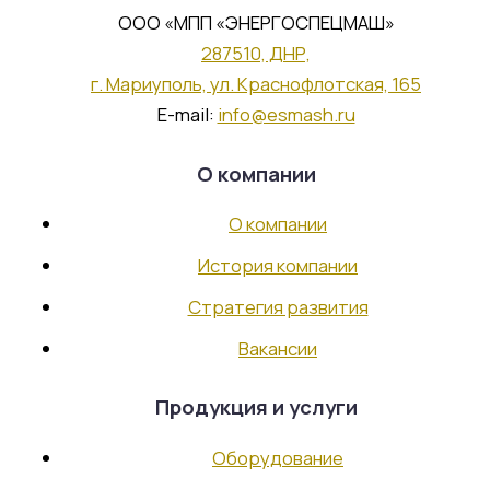
Новости
ООО «МПП «ЭНЕРГОСПЕЦМАШ»
287510, ДНР,
Продукция и услуги
г. Мариуполь, ул. Краснофлотская, 165
E-mail:
info@esmash.ru
Сертификаты
О компании
Оборудование
О компании
Запасные части
Ремонт
История компании
Структура производства
Стратегия развития
Вакансии
Заготовительно-сварочный
Продукция и услуги
участок
Оборудование
Участок термообработки