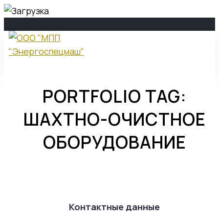
ООО "МПП
"Энергоспецмаш"
PORTFOLIO TAG:
ШАХТНО-ОЧИСТНОЕ
О компании
ОБОРУДОВАНИЕ
О компании
История компании
Стратегия развития
Контактные данные
Политика в области качества