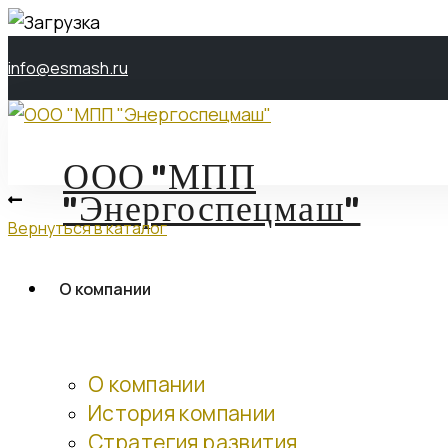
info@esmash.ru
ООО "МПП
"Энергоспецмаш"
Вернуться в каталог
О компании
О компании
История компании
Стратегия развития