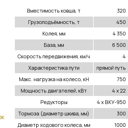
Вместимость ковша, т
320
Грузоподъёмность, т
450
Колея, мм
4 350
База, мм
6 500
Скорость передвижения, км/ч
4
Характеристика пути
прямой путь
Макс. нагрузка на колесо, кН
750
Мощность двигателей, кВт
4 х 22
Редукторы
4 х ВКУ-950
Тормоза (диаметр шкива, мм)
300
ок
Диаметр ходового колеса, мм
1000