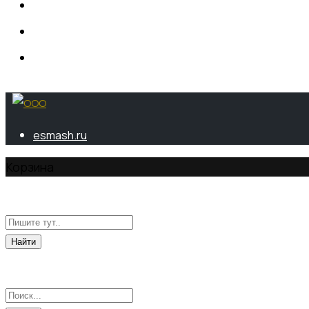
esmash.ru
Корзина