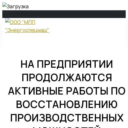
ООО "МПП
"Энергоспецмаш"
НА ПРЕДПРИЯТИИ
О компании
ПРОДОЛЖАЮТСЯ
АКТИВНЫЕ РАБОТЫ ПО
О компании
ВОССТАНОВЛЕНИЮ
История компании
ПРОИЗВОДСТВЕННЫХ
Стратегия развития
Политика в области качества