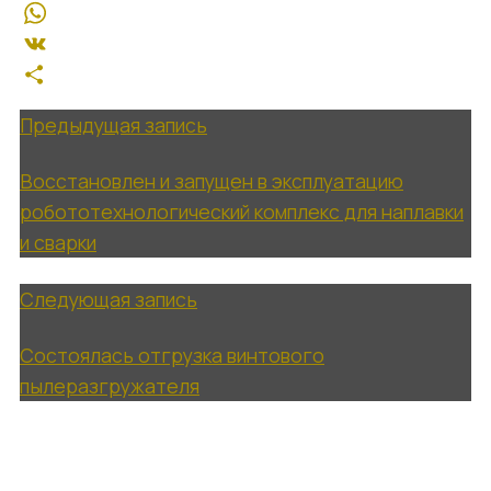
Контакты
Email
RU
WhatsApp
VK
EN
Отправить
Предыдущая запись
Восстановлен и запущен в эксплуатацию
робототехнологический комплекс для наплавки
и сварки
Следующая запись
Состоялась отгрузка винтового
пылеразгружателя